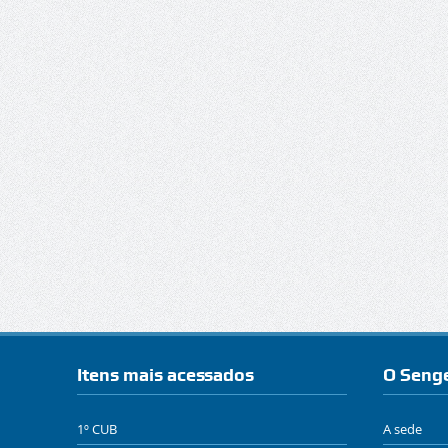
Itens mais acessados
O Seng
1º CUB
A sede