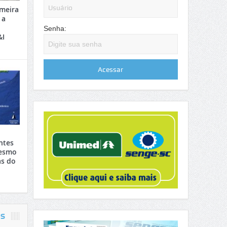
meira
 a
Senha:
&I
ntes
mesmo
s do
OS