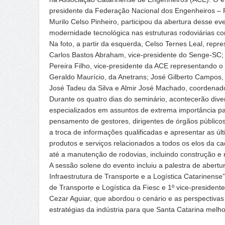
presidente da Federação Nacional dos Engenheiros – 
Murilo Celso Pinheiro, participou da abertura desse e
modernidade tecnológica nas estruturas rodoviárias com
Na foto, a partir da esquerda, Celso Ternes Leal, rep
Carlos Bastos Abraham, vice-presidente do Senge-SC;
Pereira Filho, vice-presidente da ACE representando o
Geraldo Maurício, da Anetrans; José Gilberto Campos,
José Tadeu da Silva e Almir José Machado, coordenado
Durante os quatro dias do seminário, acontecerão dive
especializados em assuntos de extrema importância p
pensamento de gestores, dirigentes de órgãos público
a troca de informações qualificadas e apresentar as 
produtos e serviços relacionados a todos os elos da cad
até a manutenção de rodovias, incluindo construção e 
A sessão solene do evento incluiu a palestra de abertu
Infraestrutura de Transporte e a Logística Catarinens
de Transporte e Logística da Fiesc e 1º vice-president
Cezar Aguiar, que abordou o cenário e as perspectivas 
estratégias da indústria para que Santa Catarina melhor