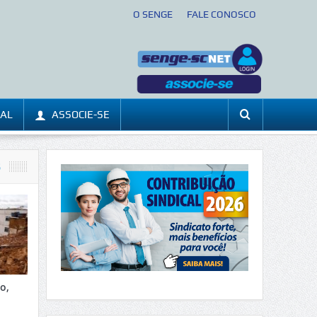
O SENGE
FALE CONOSCO
CAL
ASSOCIE-SE
S
o,