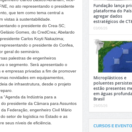
Fundação lança pri
FNE, no ato representando o presidente
plataforma do País
vento, que tem como tema central a
agregar dados
 vistas à sustentabilidade.
estratégicos de CT
resentando o presidente do Crea-SC;
03/06/26
 Gelásio Gomes, do CredCrea; Abelardo
 presidente Carlos Koyti Nakazima;
 representando o presidente do Confea,
r geral do seminário.
rsas palestras de engenheiros
ara o segmento. Será apresentado o
s e empresas privadas a fim de promover
Microplásticos e
últimas novidades em equipamentos,
poluentes persiste
eia de infraestrutura, desde o projeto
estão presentes 
reparo.
em águas profunda
ra “Agenda da Indústria para a
Brasil
e” do presidente da Câmara para Assuntos
29/05/26
e da Federação, engenheiro Civil Mário
do setor de logística no Estado e as
e seus níveis de eficiência.
CURSOS E EVENT