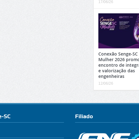
17/06/26
Conexão Senge-SC
Mulher 2026 prom
encontro de integ
e valorização das
engenheiras
12/06/26
e-SC
Filiado