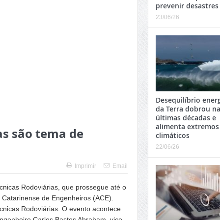
prevenir desastres
23/06/26
Desequilíbrio ener
da Terra dobrou n
últimas décadas e
alimenta extremos
as são tema de
climáticos
22/06/26
Imprimir
Email
nicas Rodoviárias, que prossegue até o
 Catarinense de Engenheiros (ACE).
nicas Rodoviárias. O evento acontece
ngenheiro Carlos Bastos Abraham, vice-