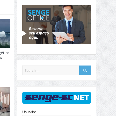
gético
as
Usuário: