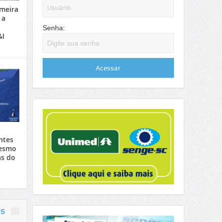
meira
 a
Senha:
&I
ntes
mesmo
s do
OS