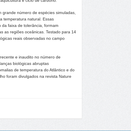
quicultura e ciclo de carbono.
m grande número de espécies simuladas,
a temperatura natural. Essas
 da faixa de tolerância, formam
s as regiões oceânicas. Testado para 14
lógicas reais observadas no campo
ecente e inaudito no número de
danças biológicas abruptas
malias de temperatura do Atlântico e do
lho foram divulgados na revista Nature