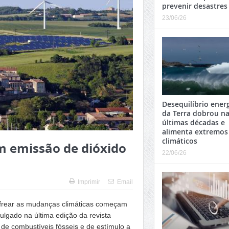
prevenir desastres
23/06/26
Desequilíbrio ener
da Terra dobrou n
últimas décadas e
alimenta extremos
climáticos
m emissão de dióxido
22/06/26
Imprimir
Email
 frear as mudanças climáticas começam
ulgado na última edição da revista
 de combustíveis fósseis e de estímulo a