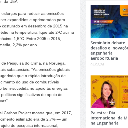
ém da UEA.
 esforços para reduzir as emissões
ser expandidos e aprimorados para
cto costurado em dezembro de 2015 na
médio na temperatura fique até 2ºC acima
o máximo 1,5°C. Entre 2005 e 2015,
Seminário debate
édia, 2,2% por ano.
desafios e inovaçõ
engenharia
aeroportuária
al de Pesquisa do Clima, na Noruega,
04/08/26
is substanciais. “As emissões globais
gerindo que a rápida introdução de
escimento do uso de combustíveis
sido bem-sucedida no apoio às energias
políticas significativas de apoio às
vas”.
Palestra: Dia
al Carbon Project mostra que, em 2017,
Internacional da M
scimento estimado era de 2,7% — um
na Engenharia
rojeto de pesquisa internacional,