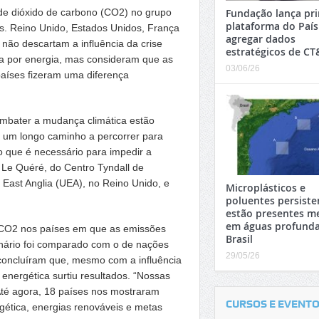
de dióxido de carbono (CO2) no grupo
Fundação lança pri
plataforma do País
. Reino Unido, Estados Unidos, França
agregar dados
 não descartam a influência da crise
estratégicos de CT
a por energia, mas consideram que as
03/06/26
países fizeram uma diferença
ombater a mudança climática estão
 um longo caminho a percorrer para
o que é necessário para impedir a
 Le Quéré, do Centro Tyndall de
East Anglia (UEA), no Reino Unido, e
Microplásticos e
poluentes persiste
estão presentes 
em águas profunda
e CO2 nos países em que as emissões
Brasil
enário foi comparado com o de nações
29/05/26
 concluíram que, mesmo com a influência
 energética surtiu resultados. “Nossas
té agora, 18 países nos mostraram
CURSOS E EVENT
rgética, energias renováveis e metas