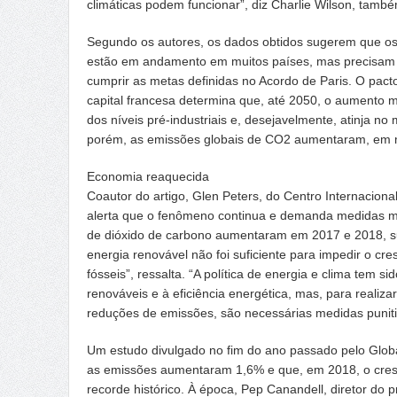
climáticas podem funcionar”, diz Charlie Wilson, tamb
Segundo os autores, os dados obtidos sugerem que os
estão em andamento em muitos países, mas precisam 
cumprir as metas definidas no Acordo de Paris. O pa
capital francesa determina que, até 2050, o aumento 
dos níveis pré-industriais e, desejavelmente, atinja n
porém, as emissões globais de CO2 aumentaram, em m
Economia reaquecida
Coautor do artigo, Glen Peters, do Centro Internacion
alerta que o fenômeno continua e demanda medidas ma
de dióxido de carbono aumentaram em 2017 e 2018, su
energia renovável não foi suficiente para impedir o cr
fósseis”, ressalta. “A política de energia e clima tem 
renováveis e à eficiência energética, mas, para realizar 
reduções de emissões, são necessárias medidas puniti
Um estudo divulgado no fim do ano passado pelo Glob
as emissões aumentaram 1,6% e que, em 2018, o cre
recorde histórico. À época, Pep Canandell, diretor do p