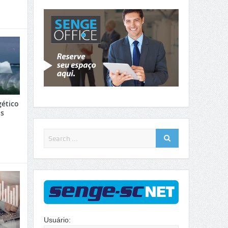
gético
as
Usuário: