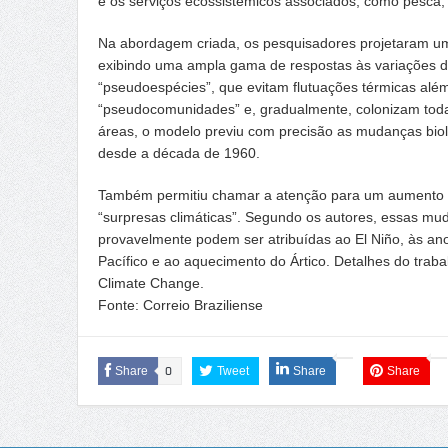
e os serviços ecossistêmicos associados, como pesca, a
Na abordagem criada, os pesquisadores projetaram u
exibindo uma ampla gama de respostas às variações d
“pseudoespécies”, que evitam flutuações térmicas além
“pseudocomunidades” e, gradualmente, colonizam toda
áreas, o modelo previu com precisão as mudanças bio
desde a década de 1960.
Também permitiu chamar a atenção para um aumento r
“surpresas climáticas”. Segundo os autores, essas mu
provavelmente podem ser atribuídas ao El Niño, às ano
Pacífico e ao aquecimento do Ártico. Detalhes do traba
Climate Change.
Fonte: Correio Braziliense
Share
0
Tweet
Share
Share