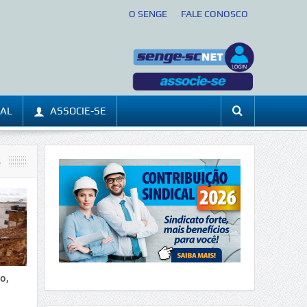
O SENGE
FALE CONOSCO
CAL
ASSOCIE-SE
S
o,