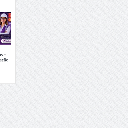
ove
ração