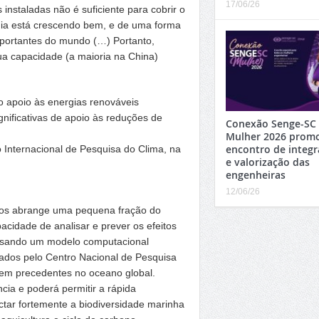
17/06/26
nstaladas não é suficiente para cobrir o
ia está crescendo bem, e de uma forma
portantes do mundo (…) Portanto,
a capacidade (a maioria na China)
o apoio às energias renováveis
ignificativas de apoio às reduções de
Conexão Senge-SC
Mulher 2026 prom
encontro de integ
o Internacional de Pesquisa do Clima, na
e valorização das
engenheiras
12/06/26
hos abrange uma pequena fração do
acidade de analisar e prever os efeitos
 Usando um modelo computacional
erados pelo Centro Nacional de Pesquisa
s sem precedentes no oceano global.
cia e poderá permitir a rápida
ctar fortemente a biodiversidade marinha