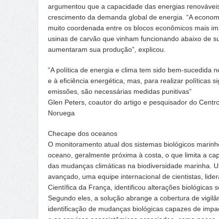
argumentou que a capacidade das energias renováveis i
crescimento da demanda global de energia. “A econom
muito coordenada entre os blocos econômicos mais im
usinas de carvão que vinham funcionando abaixo de su
aumentaram sua produção”, explicou.
“A política de energia e clima tem sido bem-sucedida n
e à eficiência energética, mas, para realizar políticas s
emissões, são necessárias medidas punitivas”
Glen Peters, coautor do artigo e pesquisador do Centr
Noruega
Checape dos oceanos
O monitoramento atual dos sistemas biológicos marin
oceano, geralmente próxima à costa, o que limita a cap
das mudanças climáticas na biodiversidade marinha.
avançado, uma equipe internacional de cientistas, lid
Científica da França, identificou alterações biológica
Segundo eles, a solução abrange a cobertura de vigilân
identificação de mudanças biológicas capazes de impa