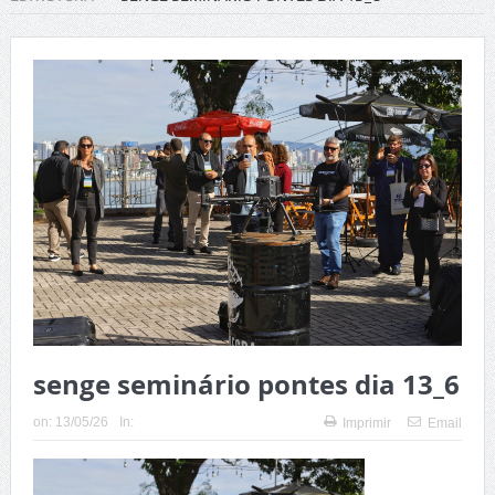
senge seminário pontes dia 13_6
on:
13/05/26
In:
Imprimir
Email