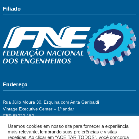
Filiado
Endereço
Rua Júlio Moura 30, Esquina com Anita Garibaldi
Vintage Executive Center – 1º andar
CEP 88020-150
Florianópolis/SC
Usamos cookies em nosso site para fornecer a experiência
Fone: (48) 3222-2965
mais relevante, lembrando suas preferências e visitas
repetidas. Ao clicar em “ACEITAR TODOS”, você concorda