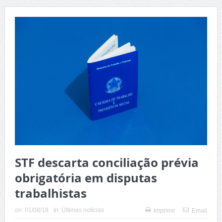
STF descarta conciliação prévia
obrigatória em disputas
trabalhistas
on:
01/08/18
In:
Últimas notícias
Imprimir
Email