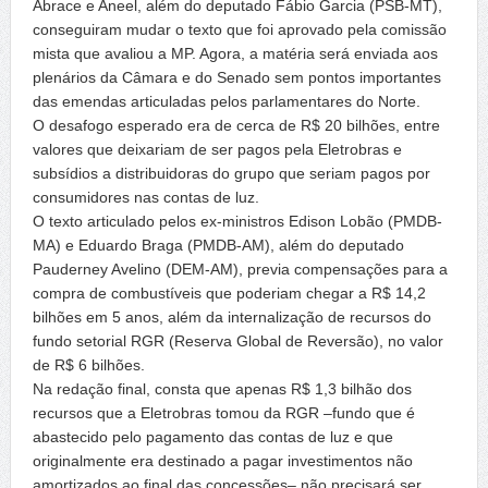
Abrace e Aneel, além do deputado Fábio Garcia (PSB-MT),
conseguiram mudar o texto que foi aprovado pela comissão
mista que avaliou a MP. Agora, a matéria será enviada aos
plenários da Câmara e do Senado sem pontos importantes
das emendas articuladas pelos parlamentares do Norte.
O desafogo esperado era de cerca de R$ 20 bilhões, entre
valores que deixariam de ser pagos pela Eletrobras e
subsídios a distribuidoras do grupo que seriam pagos por
consumidores nas contas de luz.
O texto articulado pelos ex-ministros Edison Lobão (PMDB-
MA) e Eduardo Braga (PMDB-AM), além do deputado
Pauderney Avelino (DEM-AM), previa compensações para a
compra de combustíveis que poderiam chegar a R$ 14,2
bilhões em 5 anos, além da internalização de recursos do
fundo setorial RGR (Reserva Global de Reversão), no valor
de R$ 6 bilhões.
Na redação final, consta que apenas R$ 1,3 bilhão dos
recursos que a Eletrobras tomou da RGR –fundo que é
abastecido pelo pagamento das contas de luz e que
originalmente era destinado a pagar investimentos não
amortizados ao final das concessões– não precisará ser