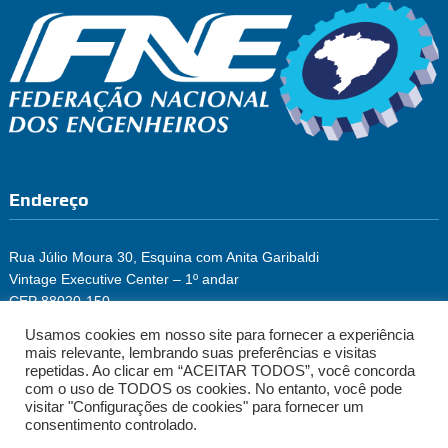
Endereço
Rua Júlio Moura 30, Esquina com Anita Garibaldi
Vintage Executive Center – 1º andar
CEP 88020-150
Florianópolis/SC
Usamos cookies em nosso site para fornecer a experiência
Fone: (48) 3222-2965
mais relevante, lembrando suas preferências e visitas
repetidas. Ao clicar em “ACEITAR TODOS”, você concorda
com o uso de TODOS os cookies. No entanto, você pode
visitar "Configurações de cookies" para fornecer um
consentimento controlado.