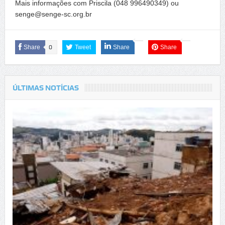
Mais informações com Priscila (048 996490349) ou
senge@senge-sc.org.br
Share
0
Tweet
Share
Share
ÚLTIMAS NOTÍCIAS