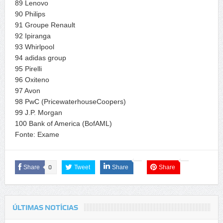
89 Lenovo
90 Philips
91 Groupe Renault
92 Ipiranga
93 Whirlpool
94 adidas group
95 Pirelli
96 Oxiteno
97 Avon
98 PwC (PricewaterhouseCoopers)
99 J.P. Morgan
100 Bank of America (BofAML)
Fonte: Exame
Share
0
Tweet
Share
Share
ÚLTIMAS NOTÍCIAS