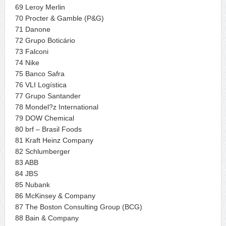
69 Leroy Merlin
70 Procter & Gamble (P&G)
71 Danone
72 Grupo Boticário
73 Falconi
74 Nike
75 Banco Safra
76 VLI Logística
77 Grupo Santander
78 Mondel?z International
79 DOW Chemical
80 brf – Brasil Foods
81 Kraft Heinz Company
82 Schlumberger
83 ABB
84 JBS
85 Nubank
86 McKinsey & Company
87 The Boston Consulting Group (BCG)
88 Bain & Company