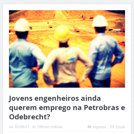
Jovens engenheiros ainda
querem emprego na Petrobras e
Odebrecht?
on:
01/08/17
In:
Últimas notícias
Imprimir
Email