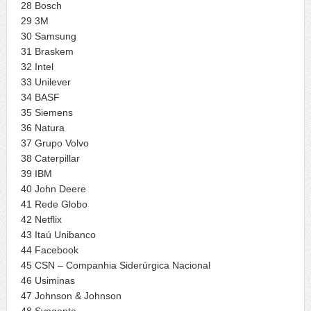
28 Bosch
29 3M
30 Samsung
31 Braskem
32 Intel
33 Unilever
34 BASF
35 Siemens
36 Natura
37 Grupo Volvo
38 Caterpillar
39 IBM
40 John Deere
41 Rede Globo
42 Netflix
43 Itaú Unibanco
44 Facebook
45 CSN – Companhia Siderúrgica Nacional
46 Usiminas
47 Johnson & Johnson
48 Syngenta