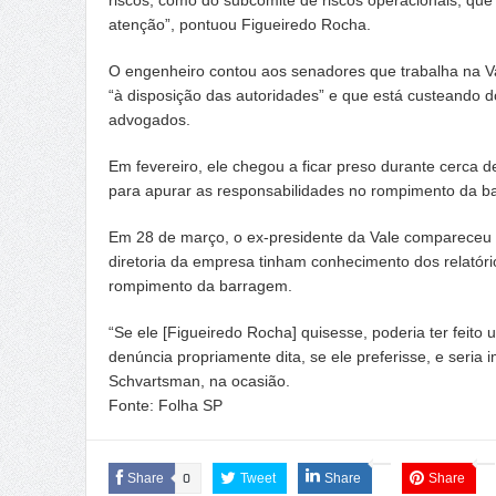
atenção”, pontuou Figueiredo Rocha.
O engenheiro contou aos senadores que trabalha na Va
“à disposição das autoridades” e que está custeando 
advogados.
Em fevereiro, ele chegou a ficar preso durante cerca d
para apurar as responsabilidades no rompimento da b
Em 28 de março, o ex-presidente da Vale compareceu 
diretoria da empresa tinham conhecimento dos relatór
rompimento da barragem.
“Se ele [Figueiredo Rocha] quisesse, poderia ter fei
denúncia propriamente dita, se ele preferisse, e seria 
Schvartsman, na ocasião.
Fonte: Folha SP
Share
0
Tweet
Share
Share