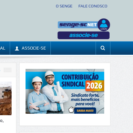
O SENGE
FALE CONOSCO
CAL
ASSOCIE-SE
S
o,