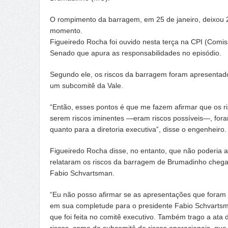
O rompimento da barragem, em 25 de janeiro, deixou 
momento.
Figueiredo Rocha foi ouvido nesta terça na CPI (Comis
Senado que apura as responsabilidades no episódio.
Segundo ele, os riscos da barragem foram apresentado
um subcomitê da Vale.
“Então, esses pontos é que me fazem afirmar que os r
serem riscos iminentes —eram riscos possíveis—, foram
quanto para a diretoria executiva”, disse o engenheiro.
Figueiredo Rocha disse, no entanto, que não poderia 
relataram os riscos da barragem de Brumadinho chega
Fabio Schvartsman.
“Eu não posso afirmar se as apresentações que foram 
em sua completude para o presidente Fabio Schvarts
que foi feita no comitê executivo. Também trago a ata 
riscos, como do subcomitê de riscos operacionais, qu