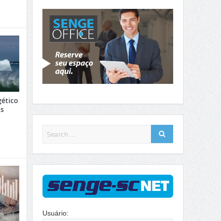
gético
as
Usuário: