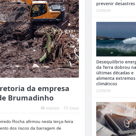
prevenir desastres
23/06/26
Desequilíbrio ener
da Terra dobrou n
últimas décadas e
alimenta extremos
climáticos
iretoria da empresa
22/06/26
 de Brumadinho
Imprimir
Email
eiredo Rocha afirmou nesta terça-feira
mento dos riscos da barragem de