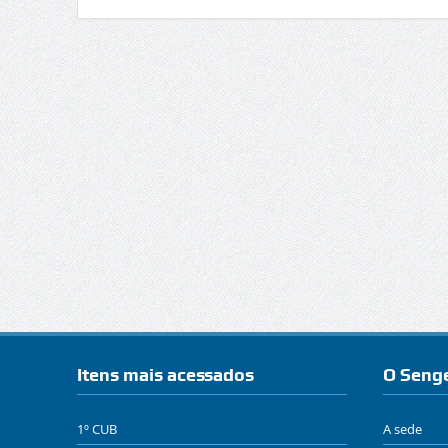
Itens mais acessados
O Seng
1º CUB
A sede