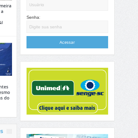
meira
 a
Senha:
&I
ntes
mesmo
s do
OS