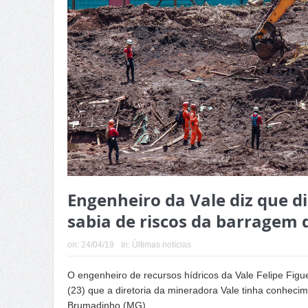
Engenheiro da Vale diz que d
sabia de riscos da barragem
on:
24/04/19
In:
Últimas notícias
O engenheiro de recursos hídricos da Vale Felipe Figu
(23) que a diretoria da mineradora Vale tinha conheci
Brumadinho (MG).