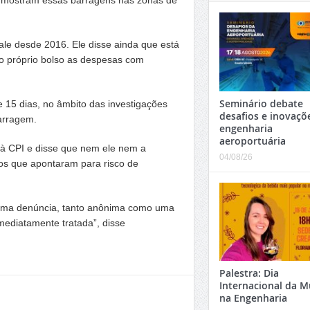
le desde 2016. Ele disse ainda que está
do próprio bolso as despesas com
Seminário debate
e 15 dias, no âmbito das investigações
desafios e inovaçõ
arragem.
engenharia
aeroportuária
à CPI e disse que nem ele nem a
04/08/26
ios que apontaram para risco de
to uma denúncia, tanto anônima como uma
imediatamente tratada”, disse
Palestra: Dia
Internacional da M
na Engenharia