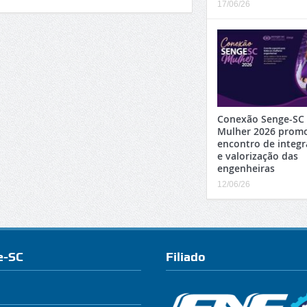
17/06/26
Conexão Senge-SC
Mulher 2026 prom
encontro de integ
e valorização das
engenheiras
12/06/26
e-SC
Filiado