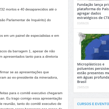
Fundação lança pri
plataforma do País
232 mortos e 40 desaparecidos até o
agregar dados
estratégicos de CT
são Parlamentar de Inquérito) do
03/06/26
s em um painel de especialistas e em
iscos da barragem 1, apesar de não
 apresentados tanto para a diretoria
Microplásticos e
poluentes persiste
afirmar se as apresentações que
estão presentes 
em águas profunda
ram ao ex-presidente da mineradora,
Brasil
29/05/26
feitas para o comitê executivo chegaram
man. Eu trago comigo essa apresentação
de reunião, tanto do comitê executivo de
CURSOS E EVENT
e mostram essas barragens nas zonas de