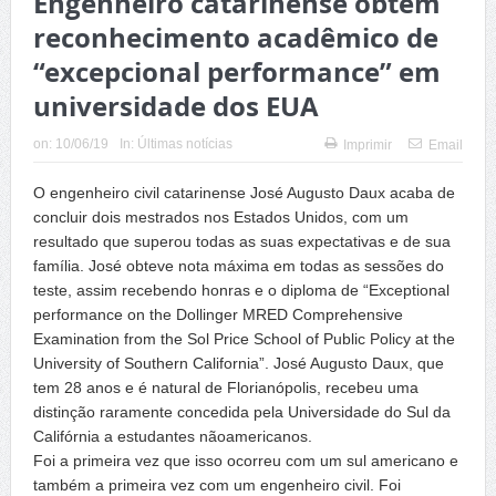
Engenheiro catarinense obtém
reconhecimento acadêmico de
“excepcional performance” em
universidade dos EUA
on:
10/06/19
In:
Últimas notícias
Imprimir
Email
O engenheiro civil catarinense José Augusto Daux acaba de
concluir dois mestrados nos Estados Unidos, com um
resultado que superou todas as suas expectativas e de sua
família. José obteve nota máxima em todas as sessões do
teste, assim recebendo honras e o diploma de “Exceptional
performance on the Dollinger MRED Comprehensive
Examination from the Sol Price School of Public Policy at the
University of Southern California”. José Augusto Daux, que
tem 28 anos e é natural de Florianópolis, recebeu uma
distinção raramente concedida pela Universidade do Sul da
Califórnia a estudantes nãoamericanos.
Foi a primeira vez que isso ocorreu com um sul americano e
também a primeira vez com um engenheiro civil. Foi