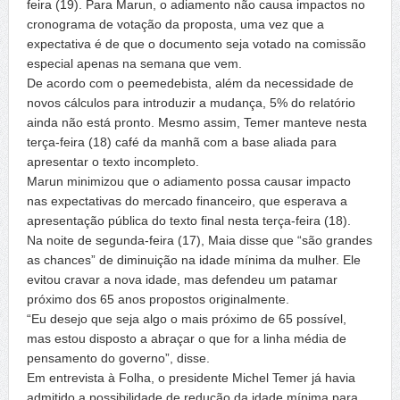
feira (19). Para Marun, o adiamento não causa impactos no
cronograma de votação da proposta, uma vez que a
expectativa é de que o documento seja votado na comissão
especial apenas na semana que vem.
De acordo com o peemedebista, além da necessidade de
novos cálculos para introduzir a mudança, 5% do relatório
ainda não está pronto. Mesmo assim, Temer manteve nesta
terça-feira (18) café da manhã com a base aliada para
apresentar o texto incompleto.
Marun minimizou que o adiamento possa causar impacto
nas expectativas do mercado financeiro, que esperava a
apresentação pública do texto final nesta terça-feira (18).
Na noite de segunda-feira (17), Maia disse que “são grandes
as chances” de diminuição na idade mínima da mulher. Ele
evitou cravar a nova idade, mas defendeu um patamar
próximo dos 65 anos propostos originalmente.
“Eu desejo que seja algo o mais próximo de 65 possível,
mas estou disposto a abraçar o que for a linha média de
pensamento do governo”, disse.
Em entrevista à Folha, o presidente Michel Temer já havia
admitido a possibilidade de redução da idade mínima para