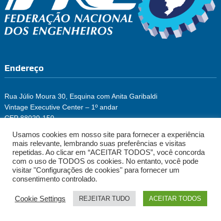
Endereço
Rua Júlio Moura 30, Esquina com Anita Garibaldi
Vintage Executive Center – 1º andar
CEP 88020-150
Florianópolis/SC
Usamos cookies em nosso site para fornecer a experiência
Fone: (48) 3222-2965
mais relevante, lembrando suas preferências e visitas
repetidas. Ao clicar em “ACEITAR TODOS”, você concorda
com o uso de TODOS os cookies. No entanto, você pode
visitar "Configurações de cookies" para fornecer um
consentimento controlado.
© SENGE-SC | Sindicato dos Engenheiros no Estado de Santa
Cookie Settings
REJEITAR TUDO
ACEITAR TODOS
Catarina
On Designer