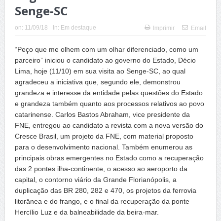
Senge-SC
on:
11/09/18
In:
Em destaque
Imprimir
Email
“Peço que me olhem com um olhar diferenciado, como um
parceiro” iniciou o candidato ao governo do Estado, Décio
Lima, hoje (11/10) em sua visita ao Senge-SC, ao qual
agradeceu a iniciativa que, segundo ele, demonstrou
grandeza e interesse da entidade pelas questões do Estado
e grandeza também quanto aos processos relativos ao povo
catarinense. Carlos Bastos Abraham, vice presidente da
FNE, entregou ao candidato a revista com a nova versão do
Cresce Brasil, um projeto da FNE, com material proposto
para o desenvolvimento nacional. Também enumerou as
principais obras emergentes no Estado como a recuperação
das 2 pontes ilha-continente, o acesso ao aeroporto da
capital, o contorno viário da Grande Florianópolis, a
duplicação das BR 280, 282 e 470, os projetos da ferrovia
litorânea e do frango, e o final da recuperação da ponte
Hercílio Luz e da balneabilidade da beira-mar.