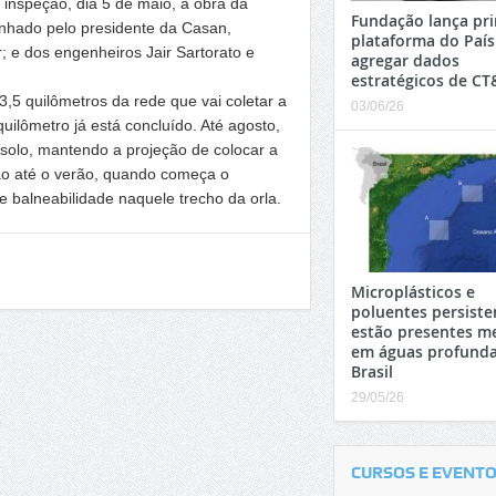
inspeção, dia 5 de maio, à obra da
Fundação lança pri
nhado pelo presidente da Casan,
plataforma do País
; e dos engenheiros Jair Sartorato e
agregar dados
estratégicos de CT
,5 quilômetros da rede que vai coletar a
03/06/26
ilômetro já está concluído. Até agosto,
 solo, mantendo a projeção de colocar a
o até o verão, quando começa o
e balneabilidade naquele trecho da orla.
Microplásticos e
poluentes persiste
estão presentes 
em águas profunda
Brasil
29/05/26
CURSOS E EVENT