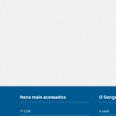
Itens mais acessados
O Seng
1º CUB
A sede