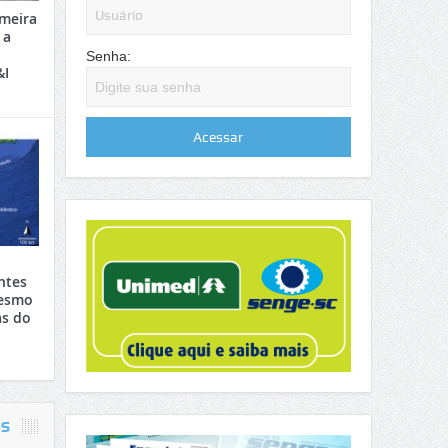
meira
 a
Senha:
&I
ntes
mesmo
s do
OS