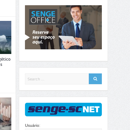
gético
as
Usuário: