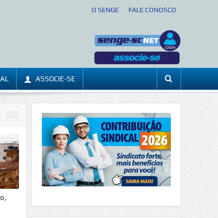
O SENGE
FALE CONOSCO
CAL
ASSOCIE-SE
S
o,