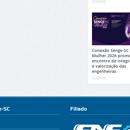
17/06/26
Conexão Senge-SC
Mulher 2026 prom
encontro de integ
e valorização das
engenheiras
12/06/26
e-SC
Filiado