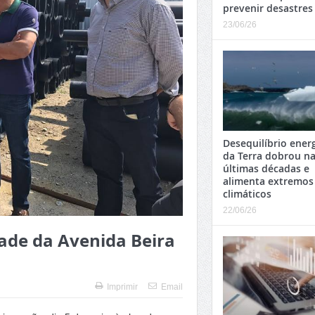
prevenir desastres
23/06/26
Desequilíbrio ener
da Terra dobrou n
últimas décadas e
alimenta extremos
climáticos
22/06/26
ade da Avenida Beira
Imprimir
Email